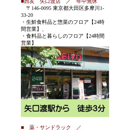
■西友 矢口渡店 ／ 年中無休
〒146-0095 東京都大田区多摩川1-
33-20
・生鮮食料品と惣菜のフロア【24時
間営業】、
・食料品と暮らしのフロア【24時間
営業】
■ 薬・サンドラック ／