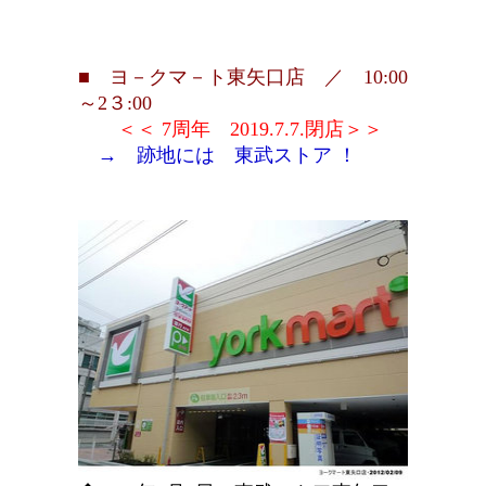
■
ヨ－クマ－ト東矢口店 ／ 10:00
～2３:00
＜＜ 7周年 2019.7.7.閉店＞＞
→ 跡地には 東武ストア ！