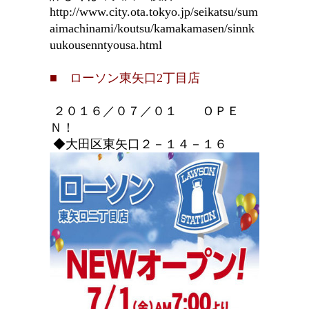
http://www.city.ota.tokyo.jp/seikatsu/sum
aimachinami/koutsu/kamakamasen/sinnk
uukousenntyousa.html
■ ローソン東矢口2丁目店
２０１６／０７／０１ ＯＰＥ
Ｎ！
◆大田区東矢口２－１４－１６