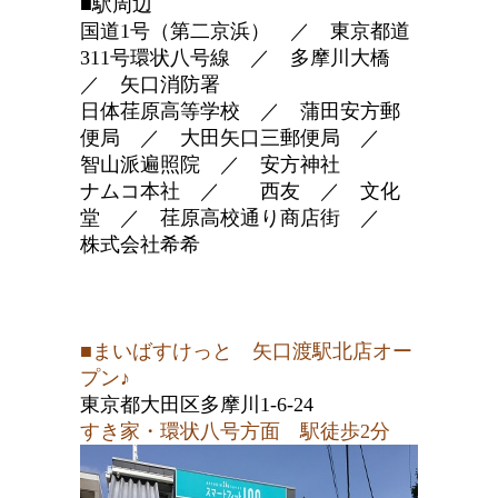
■駅周辺
国道1号（第二京浜） ／ 東京都道
311号環状八号線 ／ 多摩川大橋
／ 矢口消防署
日体荏原高等学校 ／ 蒲田安方郵
便局 ／ 大田矢口三郵便局 ／
智山派遍照院 ／ 安方神社
ナムコ本社 ／ 西友 ／ 文化
堂 ／ 荏原高校通り商店街 ／
株式会社希希
■まいばすけっと 矢口渡駅北店オー
プン♪
東京都大田区多摩川1-6-24
すき家・環状八号方面 駅徒歩2分