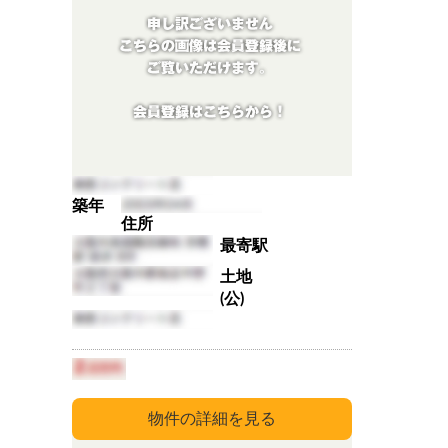
築年
住所
最寄駅
土地
(公)