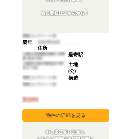
築年
住所
最寄駅
土地
(公)
構造