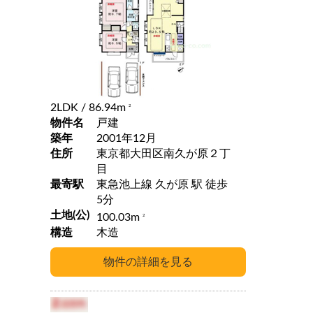
2LDK
/ 86.94m
2
物件名
戸建
築年
2001年12月
住所
東京都大田区南久が原２丁
目
最寄駅
東急池上線 久が原 駅 徒歩
5分
土地(公)
100.03m
2
構造
木造