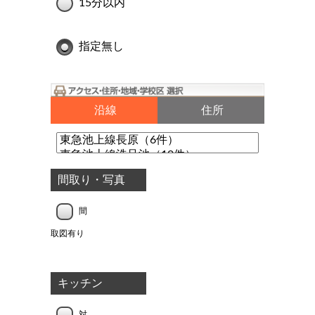
15分以内
指定無し
沿線
住所
間取り・写真
間
取図有り
キッチン
対