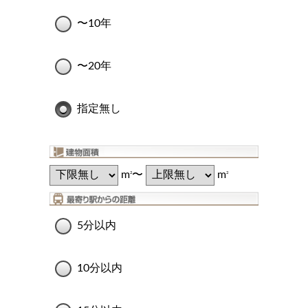
〜10年
〜20年
指定無し
m
〜
m
2
2
5分以内
10分以内