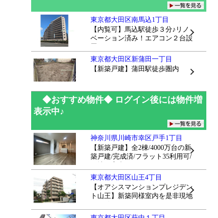
手に入る一方で情報の信憑性が気に
なるところ...
東京都大田区南馬込1丁目
【内覧可】馬込駅徒歩３分♪リノ
ベーション済み！エアコン２台設
置
東京都大田区新蒲田一丁目
【新築戸建】蒲田駅徒歩圏内
◆おすすめ物件◆ ログイン後には物件増
表示中♪
神奈川県川崎市幸区戸手1丁目
【新築戸建】全2棟/4000万台の新
築戸建/完成済/フラット35利用可/
現地ご案内いたします♪
東京都大田区山王4丁目
【オアシスマンションプレジデン
ト山王】新築同様室内を是非現地
でお確かめください♪
東京都大田区萩中１丁目