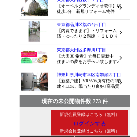
【オーベルグランディオ萩中】駅
徒歩5分 新規リフォーム物件
ペット飼育可 充実の共用施設
東京都品川区旗の台6丁目
【内覧できます】・リフォーム
済・ゆったり２階建 ・３ＬＤＫ
カースペース
東京都大田区多摩川1丁目
【大田区 希希】☆毎日更新中
住まいの夢をお手伝い致します♪
神奈川県川崎市幸区南加瀬四丁目
【新築戸建】VR360//所有権の2階
建４LDK。陽当たり良好♪高品質
♪現地で実物をご体感ください。
現在の未公開物件数 773 件
ログインする