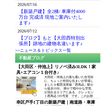
2026/07/16
【新築戸建】全2棟/ 車庫付4000
万台 完成済 現地ご案内いたし
ます♪
2026/07/12
【ブログ】もと【大田西特別出
張所】跡地の建物名違います♪
>>ニュース＆トピックス一覧
【大田区・仲池上】リノベ済み3LDK！家
具+エアコン１台付き♪
大田区・仲池上の落ち着いた住宅街
に、ちょっと特別な住まいが登場し
ました☺都営浅草線「西馬込」駅か
ら徒歩10分。 静かで穏やかな空気
が流れるエリアにある クレッセン
ト西馬込 105号室 です。このお部
屋の魅力は、リノベーション済みで
幸区戸手1丁目の新築戸建｜南道路・車庫
家具付き（展示されているもの全