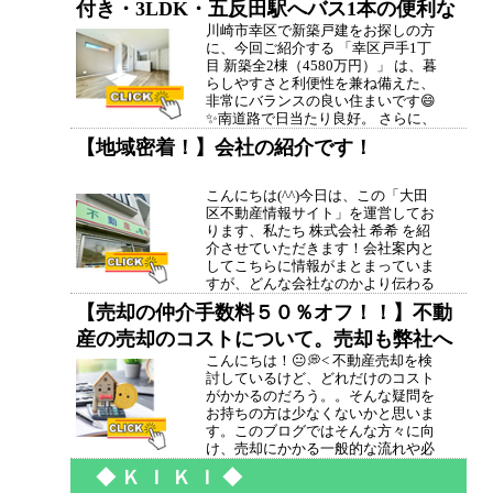
付き・3LDK・五反田駅へバス1本の便利な
て）であること！そして更に、エア
コン１台...
川崎市幸区で新築戸建をお探しの方
立地👍
に、今回ご紹介する 「幸区戸手1丁
目 新築全2棟（4580万円）」 は、暮
らしやすさと利便性を兼ね備えた、
非常にバランスの良い住まいです😄
✨南道路で日当たり良好。 さらに、
対面キッチン・車庫付き・3部屋
【地域密着！】会社の紹介です！
（一部納戸を含みます）という人気
条件が揃っています。そして今回の
物...
こんにちは(^^)今日は、この「大田
区不動産情報サイト」を運営してお
ります、私たち 株式会社 希希 を紹
介させていただきます！会社案内と
してこちらに情報がまとまっていま
すが、どんな会社なのかより伝わる
ように書いていきたいと思います✨
【売却の仲介手数料５０％オフ！！】不動
何している会社なの？弊社は、「大
産の売却のコストについて。売却も弊社へ
田区不動産情報サイト」の運営だけ
でな...
こんにちは！😐💭< 不動産売却を検
ご相談ください(^^)
討しているけど、どれだけのコスト
がかかるのだろう。。そんな疑問を
お持ちの方は少なくないかと思いま
す。このブログではそんな方々に向
け、売却にかかる一般的な流れや必
要になるもの、費用などをご説明し
◆ Ｋ Ｉ Ｋ Ｉ ◆
ます！現代は調べればどんな情報も