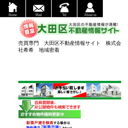
Home
Mail
Tel
About us
売買専門 大田区不動産情報サイト 株式会
社希希 地域密着
大田区の不動産情報/(株)
希希の会員登録で中古戸建てや中古マンショ
ンの非公開情報がご覧頂けます。 新築戸建
ての未公開の販売予定情報もお知らせ致しま
す。大田区の戸建て情報が豊富です。