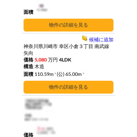
詳細
候補に追加
神奈川県川崎市
幸区小倉３丁目
南武線
矢向
5,080
万円
4LDK
木造
110.59m
(公) 65.00m
2
2
詳細