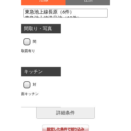
間取り・写真
間
取図有り
キッチン
対
面キッチン