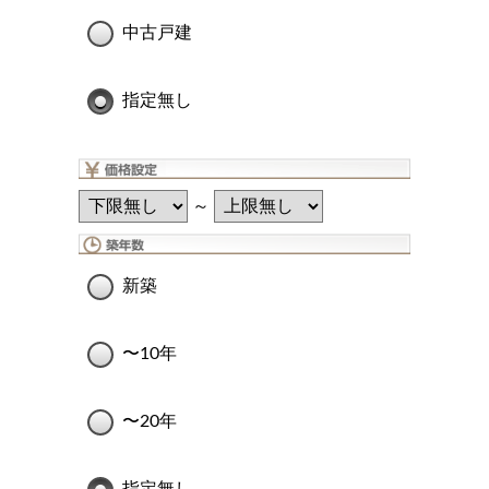
中古戸建
指定無し
～
新築
〜10年
〜20年
指定無し