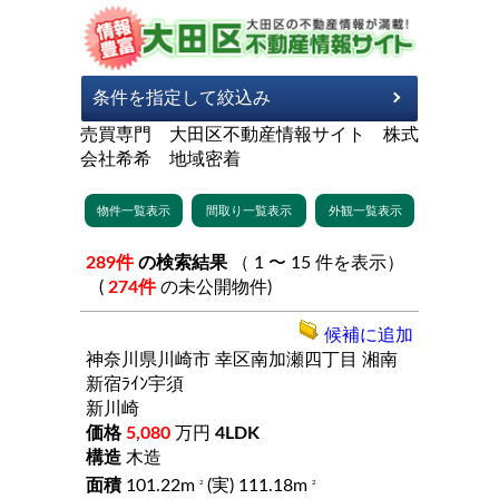
売買専門 大田区不動産情報サイト 株式
会社希希 地域密着
289件
の検索結果
（ 1 〜 15 件を表示）
(
274件
の未公開物件)
候補に追加
神奈川県川崎市
幸区南加瀬四丁目
湘南
新宿ﾗｲﾝ宇須
新川崎
5,080
万円
4LDK
木造
101.22m
(実) 111.18m
2
2