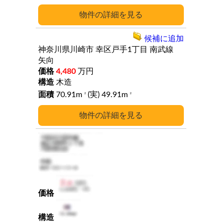
詳細
候補に追加
神奈川県川崎市
幸区戸手1丁目
南武線
矢向
4,480
万円
木造
70.91m
(実) 49.91m
2
2
詳細