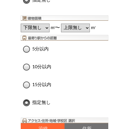
m
〜
m
2
2
5分以内
10分以内
15分以内
指定無し
沿線
住所