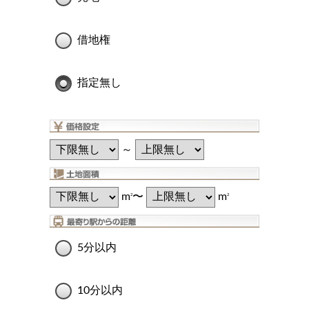
借地権
指定無し
～
m
〜
m
2
2
5分以内
10分以内