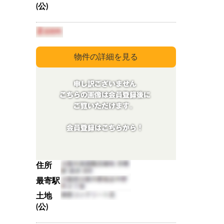
(公)
住所
最寄駅
土地
(公)