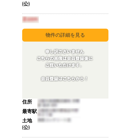
(公)
住所
最寄駅
土地
(公)