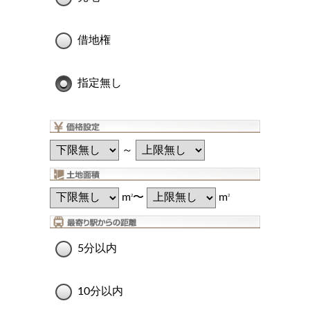
借地権
指定無し
～
m
〜
m
2
2
5分以内
10分以内