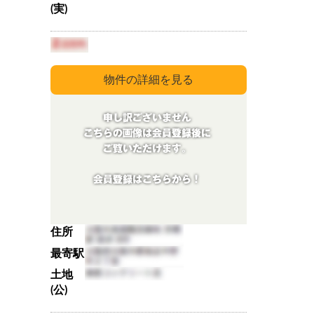
(実)
住所
最寄駅
土地
(公)