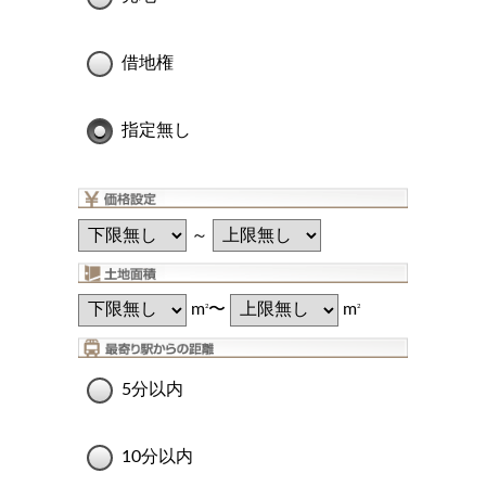
借地権
指定無し
～
m
〜
m
2
2
5分以内
10分以内