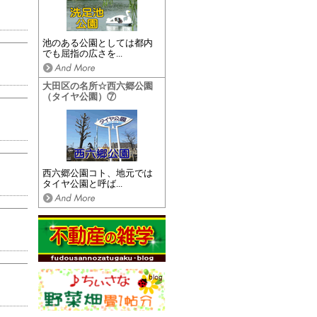
池のある公園としては都内
でも屈指の広さを...
大田区の名所☆西六郷公園
（タイヤ公園）⑦
西六郷公園コト、地元では
タイヤ公園と呼ば...