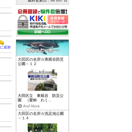
最終更新日：
08
07
月
日
に追加
大田区の名所☆東糀谷防災
公園－１２
大田区立 東糀谷 防災公
園 （愛称 わく...
大田区の名所☆洗足池公園
－１４