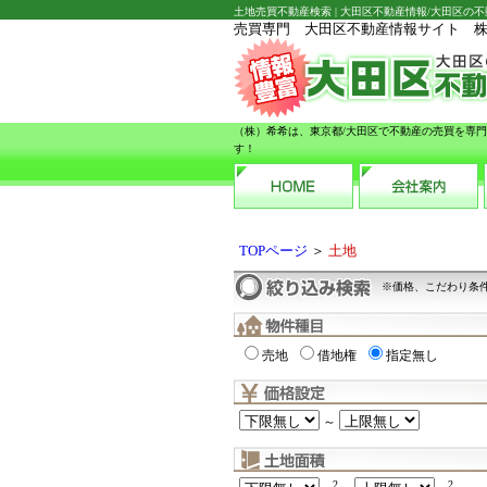
土地売買不動産検索 | 大田区不動産情報/大田区の
売買専門 大田区不動産情報サイト 
（株）希希は、東京都/大田区で不動産の売買を専
す！
TOPページ
＞
土地
※価格、こだわり条
売地
借地権
指定無し
～
2
2