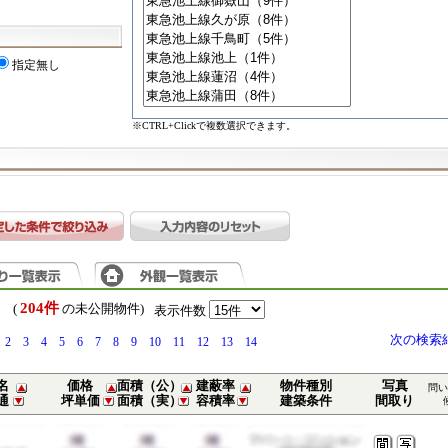
指定無し
※CTRL+Clickで複数選択できます。
204件
） (
の未公開物件)
表示件数
次の検索
2
3
4
5
6
7
8
9
10
11
12
13
14
名
価格
面積（公）
建蔽率
物件種別
写真
問い
通
坪単価
面積（実）
容積率
建築条件
間取り