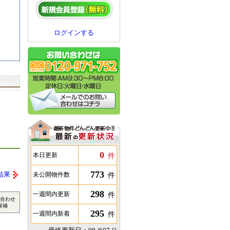
ログインする
0
件
本日更新
773
件
結果
未公開物件数
298
件
一週間内更新
合わせ
候補
295
件
一週間内新着