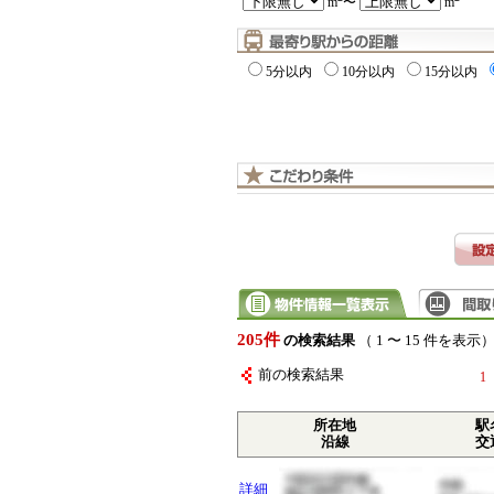
m
〜
m
5分以内
10分以内
15分以内
205件
の検索結果
（ 1 〜 15 件を表示
前の検索結果
1
所在地
駅
沿線
交
詳細