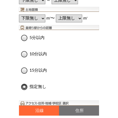
～
m
〜
m
2
2
5分以内
10分以内
15分以内
指定無し
沿線
住所